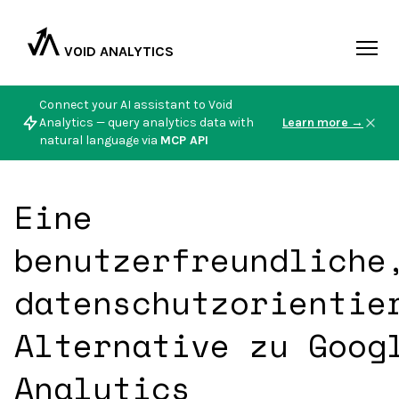
VOID ANALYTICS
Connect your AI assistant to Void
Analytics — query analytics data with
Learn more →
natural language via
MCP API
Eine
benutzerfreundliche
datenschutzorientie
Alternative zu Goog
Analytics